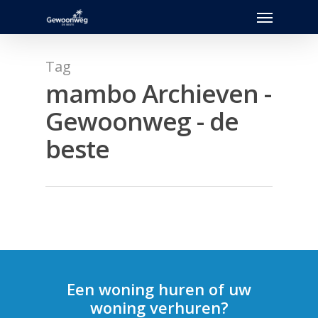
Menu
Skip
to
main
content
Tag
mambo Archieven -
Gewoonweg - de
beste
Een woning huren of uw
woning verhuren?