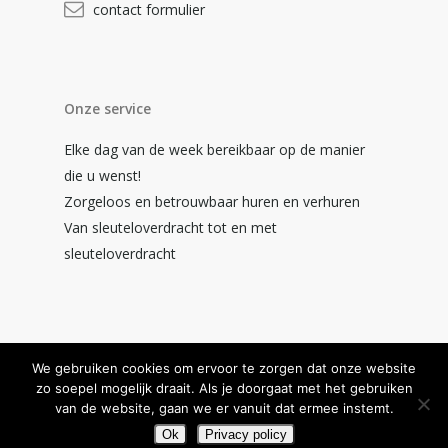
contact formulier
Onze service
Elke dag van de week bereikbaar op de manier
die u wenst!
Zorgeloos en betrouwbaar huren en verhuren
Van sleuteloverdracht tot en met
sleuteloverdracht
We gebruiken cookies om ervoor te zorgen dat onze website
© 2026 Gewoonweg - de beste.
zo soepel mogelijk draait. Als je doorgaat met het gebruiken
Disclaimer
van de website, gaan we er vanuit dat ermee instemt.
Ok
Privacy policy