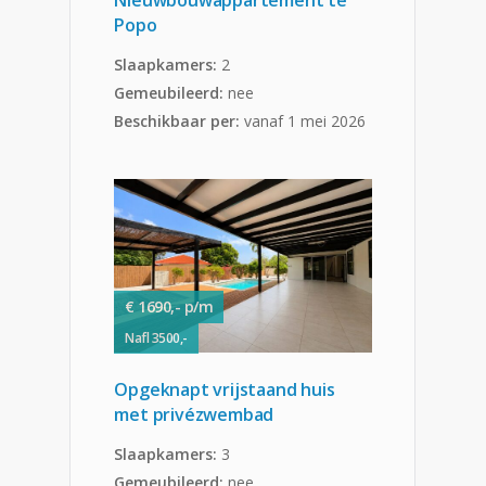
Nieuwbouwappartement te
Popo
Slaapkamers:
2
Gemeubileerd:
nee
Beschikbaar per:
vanaf 1 mei 2026
€ 1690,- p/m
Nafl 3500,-
Opgeknapt vrijstaand huis
met privézwembad
Slaapkamers:
3
Gemeubileerd:
nee