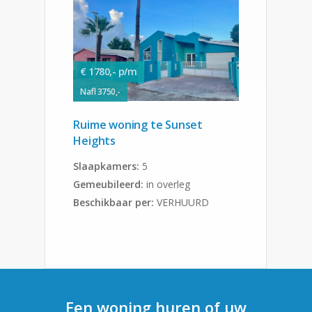
€ 1780,- p/m
Nafl 3750,-
Ruime woning te Sunset
Heights
Slaapkamers:
5
Gemeubileerd:
in overleg
Beschikbaar per:
VERHUURD
Een woning huren of uw